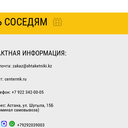
Ь СОСЕДЯМ
АКТНАЯ ИНФОРМАЦИЯ:
почта:
zakaz@shtaketniki.kz
т: centermk.ru
лефон:
+7 922 342-00-05
рес:
Астана
,
ул. Шугыла, 15Б
рминал самовывоза)
+79292039003