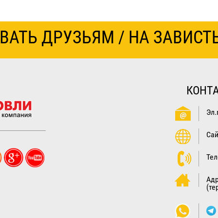
ВАТЬ ДРУЗЬЯМ / НА ЗАВИСТ
КОНТ
Эл.
Сай
Те
Ад
(те