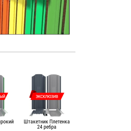
ирокий
Штакетник Плетенка
а
24 ребра