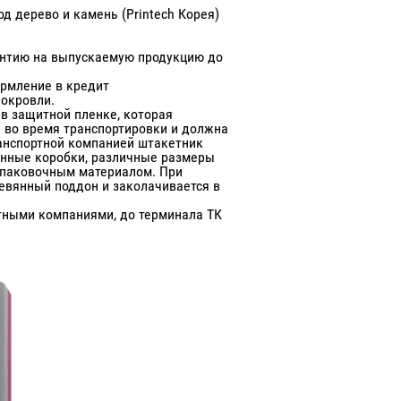
од дерево и камень (Printech Корея)
антию на выпускаемую продукцию до
ормление в кредит
локровли.
в защитной пленке, которая
во время транспортировки и должна
анспортной компанией штакетник
онные коробки, различные размеры
паковочным материалом. При
ревянный поддон и заколачивается в
тными компаниями, до терминала ТК