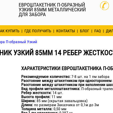
ЕВРОШТАКЕТНИК П-ОБРАЗНЫЙ
УЗКИЙ 85ММ МЕТАЛЛИЧЕСКИЙ
ДЛЯ ЗАБОРА
АК КУПИТЬ
ГДЕ ПОЛУЧИТЬ
КОНТАКТЫ
БЛОГ
FAQ
ДИ
ора П-образный Узкий
ИК УЗКИЙ 85ММ 14 РЕБЕР ЖЕСТКОС
ХАРАКТЕРИСТИКИ ЕВРОШТАКЕТНИКА П-ОБ
Рекомендуемое количество:
7-8 шт. на 1 пм забора
Расстояние между штакетником при одностороннем 
Расстояние между штакетником при заполнении шах
Вид профиля металлоштакетника:
П-образный трапе
Ребер жесткости:
14 шт.
Высота профиля:
11 мм
Ширина:
85 мм (скрытая завальцовка)
Длина:
по размерам Заказчика от 0,1м до 3м
Толщина металла:
0,50 мм
Вес 1 пм штакетника:
0,387 кг