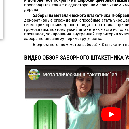
и долговечное покрытие и
широкая цветовая гамма
производятся также с односторонним покрытием им
дерева.
Заборы из металлического штакетника П-образн
декоративные ограждения, способные стать украшен
геометрии профиля данного вида штакетника, при н
громоздким, поэтому узкий штакетник часто использ
площадок, зонирования внутренней территории участ
забора по внешнему периметру участка.
В одном погонном метре забора: 7-8 штакетин п
ВИДЕО ОБЗОР ЗАБОРНОГО ШТАКЕТНИКА У